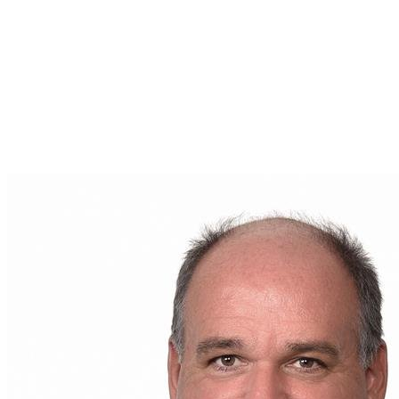
d'acheter, vendre ou simplement en savoir plus sur le
marché immobilier de votre région, il est votre
interlocuteur de choix.
Pour toute question ou pour entamer une
conversation sur votre futur projet immobilier,
contactez
Bruno Couture
dès aujourd'hui. Son
adresse courriel est
brunocouture.remax@gmail.com
. Votre parcours
immobilier commence ici, entre de bonnes mains.