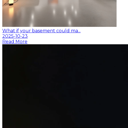
What if your basement could ma...
2025-10-23
Read More