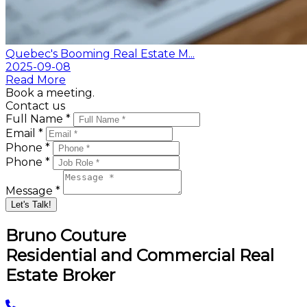
Quebec's Booming Real Estate M...
2025-09-08
Read More
Book a meeting.
Contact us
Full Name *
Email *
Phone *
Phone *
Message *
Let's Talk!
Bruno Couture
Residential and Commercial Real
Estate Broker