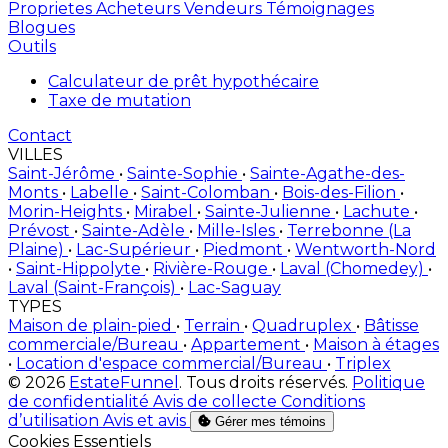
Proprietes
Acheteurs
Vendeurs
Témoignages
Blogues
Outils
Calculateur de prêt hypothécaire
Taxe de mutation
Contact
VILLES
Saint-Jérôme
•
Sainte-Sophie
•
Sainte-Agathe-des-
Monts
•
Labelle
•
Saint-Colomban
•
Bois-des-Filion
•
Morin-Heights
•
Mirabel
•
Sainte-Julienne
•
Lachute
•
Prévost
•
Sainte-Adèle
•
Mille-Isles
•
Terrebonne (La
Plaine)
•
Lac-Supérieur
•
Piedmont
•
Wentworth-Nord
•
Saint-Hippolyte
•
Rivière-Rouge
•
Laval (Chomedey)
•
Laval (Saint-François)
•
Lac-Saguay
TYPES
Maison de plain-pied
•
Terrain
•
Quadruplex
•
Bâtisse
commerciale/Bureau
•
Appartement
•
Maison à étages
•
Location d'espace commercial/Bureau
•
Triplex
© 2026
EstateFunnel
. Tous droits réservés.
Politique
de confidentialité
Avis de collecte
Conditions
d’utilisation
Avis et avis
Gérer mes témoins
Activer
Cookies Essentiels