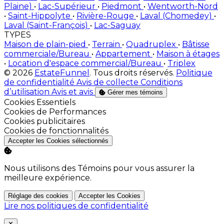
Plaine)
•
Lac-Supérieur
•
Piedmont
•
Wentworth-Nord
•
Saint-Hippolyte
•
Rivière-Rouge
•
Laval (Chomedey)
•
Laval (Saint-François)
•
Lac-Saguay
TYPES
Maison de plain-pied
•
Terrain
•
Quadruplex
•
Bâtisse
commerciale/Bureau
•
Appartement
•
Maison à étages
•
Location d'espace commercial/Bureau
•
Triplex
© 2026
EstateFunnel
. Tous droits réservés.
Politique
de confidentialité
Avis de collecte
Conditions
d’utilisation
Avis et avis
Gérer mes témoins
Activer
Cookies Essentiels
Activer
Cookies de Performances
Activer
Cookies publicitaires
Activer
Cookies de fonctionnalités
Accepter les Cookies sélectionnés
Nous utilisons des Témoins pour vous assurer la
meilleure expérience.
Réglage des cookies
Accepter les Cookies
Lire nos politiques de confidentialité
Close
✕