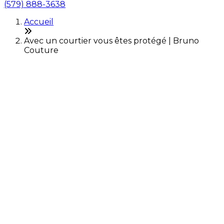
(579) 888-3638
Accueil
Avec un courtier vous êtes protégé | Bruno
Couture
Avec un courtier immobilier,
vous êtes bien protégés!
Faire affaire avec un courtier immobilier vous assure
d'être protégé par la loi. En effet, la Loi sur le
courtage immobilier ainsi que divers organismes
régissent la profession de courtier immobilier afin que
les consommateurs soient servis de façon équitable
et compétente. Vous avez ainsi l'assurance d'être servi
par un professionnel hautement qualifié et bien
encadré.
Loi sur le courtage immobilier