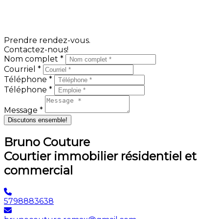
Source :
http://www.centris.ca/fr/pour-acheteurs?
article=avec-un-courtier-immobilier-vous-etes-bien-
protege
Prendre rendez-vous.
Contactez-nous!
Nom complet *
Courriel *
Téléphone *
Téléphone *
Message *
Discutons ensemble!
Bruno Couture
Courtier immobilier résidentiel et
commercial
5798883638