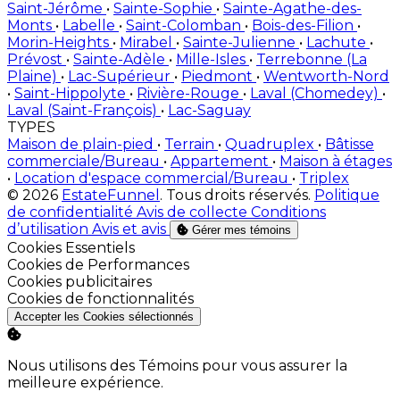
Saint-Jérôme
•
Sainte-Sophie
•
Sainte-Agathe-des-
Monts
•
Labelle
•
Saint-Colomban
•
Bois-des-Filion
•
Morin-Heights
•
Mirabel
•
Sainte-Julienne
•
Lachute
•
Prévost
•
Sainte-Adèle
•
Mille-Isles
•
Terrebonne (La
Plaine)
•
Lac-Supérieur
•
Piedmont
•
Wentworth-Nord
•
Saint-Hippolyte
•
Rivière-Rouge
•
Laval (Chomedey)
•
Laval (Saint-François)
•
Lac-Saguay
TYPES
Maison de plain-pied
•
Terrain
•
Quadruplex
•
Bâtisse
commerciale/Bureau
•
Appartement
•
Maison à étages
•
Location d'espace commercial/Bureau
•
Triplex
© 2026
EstateFunnel
. Tous droits réservés.
Politique
de confidentialité
Avis de collecte
Conditions
d’utilisation
Avis et avis
Gérer mes témoins
Activer
Cookies Essentiels
Activer
Cookies de Performances
Activer
Cookies publicitaires
Activer
Cookies de fonctionnalités
Accepter les Cookies sélectionnés
Nous utilisons des Témoins pour vous assurer la
meilleure expérience.