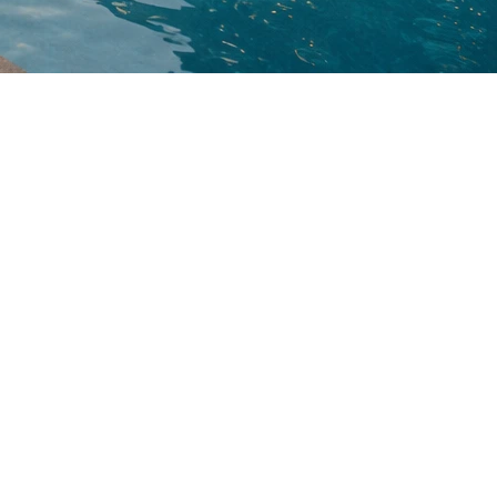
e de détente et de plaisir en famille, elle peut
 présence d'une piscine ne fait pas toujours
rs, favorise les rassemblements et peut réduire les
 où les terrains sont plus grands, une piscine bien
rations éventuelles, la consommation d'énergie ainsi
dération. Certaines familles avec de jeunes enfants