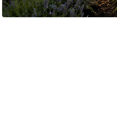
L’arrivée de l’été fait souvent rêver les propriétaires 
représenter un véritable coup de cœur pour certains ach
l'unanimité.
Un élément qui attire certain
Pour plusieurs familles, une piscine constitue un avant
déplacements vers les lieux de baignade durant la saiso
entretenue peut même contribuer à démarquer une pr
Des préoccupations à considé
Malgré ses avantages, une piscine peut également suscit
que les exigences en matière de sécurité représentent
peuvent également percevoir la piscine comme une re