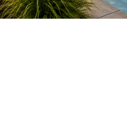
à une cour arrière aménagée avec une belle piscine. Symbol
eteurs. Toutefois, lorsqu'il est question de revente, la
s acheteurs
age important. Elle transforme la cour en espace de loisi
n estivale. Dans certains secteurs, particulièrement ceux
opriété sur le marché.
rer
er certaines hésitations. Les coûts d'entretien, les répa
 des éléments que plusieurs acheteurs prennent en consi
sponsabilité supplémentaire.