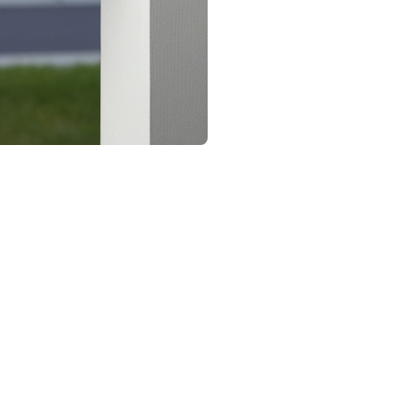
ridique
n des propriétaires connaissent lorsqu’ils achètent une
rtie intégrante du processus d’achat immobilier. Pour
 ministre des affaires municipales dans le
alités.