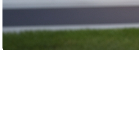
Origine de la taxe de bienvenu
La taxe de bienvenue, officiellement désignée comme le
propriété au Québec. Bien qu’elle soit souvent consid
mieux comprendre cet impôt et son impact, examinons s
Les origines de la taxe de bi
La taxe de bienvenue tire son nom d’un acteur politiqu
gouvernement de Robert Bourassa, il a mis en place c