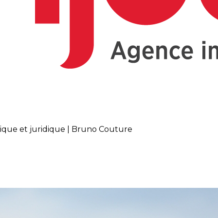
rique et juridique | Bruno Couture
e : Un regard historique et ju