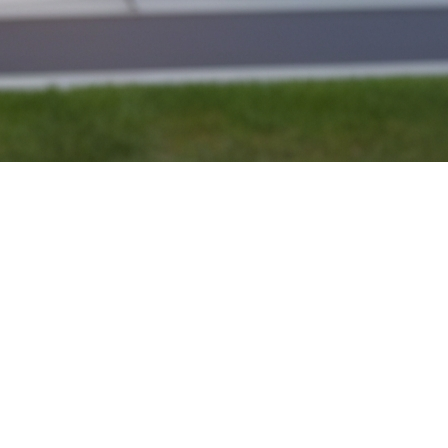
e : Un regard historique et ju
 droit de mutation immobilière, est une charge que bie
érée comme une dépense irritante, elle constitue une pa
on origine et son évolution au fil du temps.
envenue
e bien connu au Québec : Jean Bienvenue. En 1976, alors
ette taxe comme une source de revenus pour les municip