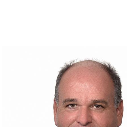
constituent un atout précieux. Pour une recherche
de location plus simple, efficace, et sécurisée,
envisagez de travailler avec un courtier.
Contactez
Bruno Couture
au
(579) 888-3638
ou
visitez son site web pour découvrir comment il peut
rendre votre expérience dans le domaine de l'
immobilier plus agréable.