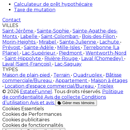
Calculateur de prêt hypothécaire
Taxe de mutation
Contact
VILLES
Saint-Jérôme
•
Sainte-Sophie
•
Sainte-Agathe-des-
Monts
•
Labelle
•
Saint-Colomban
•
Bois-des-Filion
•
Morin-Heights
•
Mirabel
•
Sainte-Julienne
•
Lachute
•
Prévost
•
Sainte-Adèle
•
Mille-Isles
•
Terrebonne (La
Plaine)
•
Lac-Supérieur
•
Piedmont
•
Wentworth-Nord
•
Saint-Hippolyte
•
Rivière-Rouge
•
Laval (Chomedey)
•
Laval (Saint-François)
•
Lac-Saguay
TYPES
Maison de plain-pied
•
Terrain
•
Quadruplex
•
Bâtisse
commerciale/Bureau
•
Appartement
•
Maison à étages
•
Location d'espace commercial/Bureau
•
Triplex
© 2026
EstateFunnel
. Tous droits réservés.
Politique
de confidentialité
Avis de collecte
Conditions
d’utilisation
Avis et avis
Gérer mes témoins
Activer
Cookies Essentiels
Activer
Cookies de Performances
Activer
Cookies publicitaires
Activer
Cookies de fonctionnalités