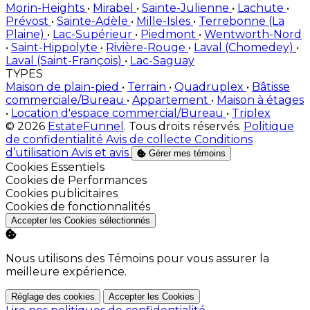
Morin-Heights
•
Mirabel
•
Sainte-Julienne
•
Lachute
•
Prévost
•
Sainte-Adèle
•
Mille-Isles
•
Terrebonne (La
Plaine)
•
Lac-Supérieur
•
Piedmont
•
Wentworth-Nord
•
Saint-Hippolyte
•
Rivière-Rouge
•
Laval (Chomedey)
•
Laval (Saint-François)
•
Lac-Saguay
TYPES
Maison de plain-pied
•
Terrain
•
Quadruplex
•
Bâtisse
commerciale/Bureau
•
Appartement
•
Maison à étages
•
Location d'espace commercial/Bureau
•
Triplex
© 2026
EstateFunnel
. Tous droits réservés.
Politique
de confidentialité
Avis de collecte
Conditions
d’utilisation
Avis et avis
Gérer mes témoins
Activer
Cookies Essentiels
Activer
Cookies de Performances
Activer
Cookies publicitaires
Activer
Cookies de fonctionnalités
Accepter les Cookies sélectionnés
Nous utilisons des Témoins pour vous assurer la
meilleure expérience.
Réglage des cookies
Accepter les Cookies