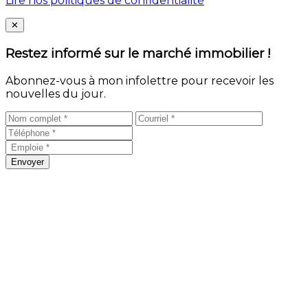
Lire nos politiques de confidentialité
Close
✕
Restez informé sur le marché immobilier !
Abonnez-vous à mon infolettre pour recevoir les
nouvelles du jour.
Envoyer