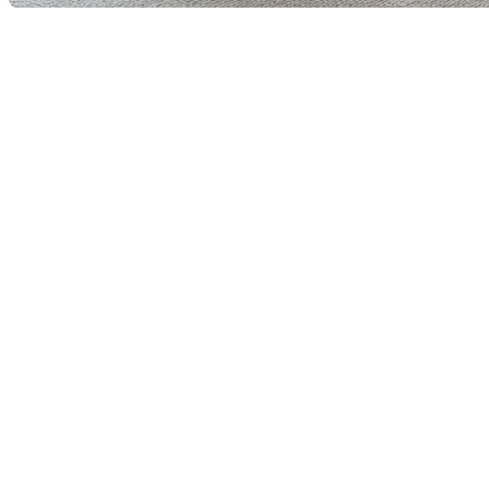
Dans un monde où les tendances immobilières et de
design défilent à toute vitesse, une question revient
régulièrement chez les propriétaires et les acheteurs
:
le cachet ancestral et ses boiseries architecturales
sont-ils toujours au goût du jour ?
Alors que les intérieurs ultra-minimalistes et
modernes ont occupé le devant de la scène ces
dernières années, on assiste aujourd’hui à un retour
de balancier spectaculaire.
Le grand retour de l’authenticité et
de la « neuro-architecture »
Après des années de décors dominés par le blanc pur,
le béton brut et les lignes froides, les Québécois
ressentent un profond besoin de reconnexion avec la
nature et l’histoire. C'est ce que les experts appellent
parfois la
neuro-architecture
: l'étude de l'impact de
notre environnement sur nos émotions et notre bien-
être.