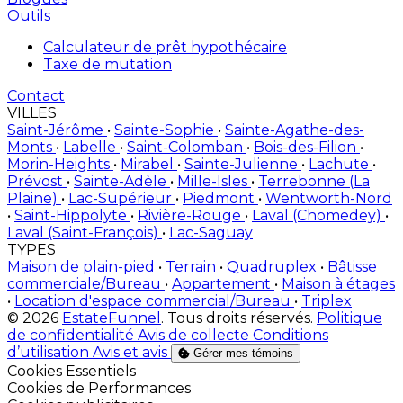
Outils
Calculateur de prêt hypothécaire
Taxe de mutation
Contact
VILLES
Saint-Jérôme
•
Sainte-Sophie
•
Sainte-Agathe-des-
Monts
•
Labelle
•
Saint-Colomban
•
Bois-des-Filion
•
Morin-Heights
•
Mirabel
•
Sainte-Julienne
•
Lachute
•
Prévost
•
Sainte-Adèle
•
Mille-Isles
•
Terrebonne (La
Plaine)
•
Lac-Supérieur
•
Piedmont
•
Wentworth-Nord
•
Saint-Hippolyte
•
Rivière-Rouge
•
Laval (Chomedey)
•
Laval (Saint-François)
•
Lac-Saguay
TYPES
Maison de plain-pied
•
Terrain
•
Quadruplex
•
Bâtisse
commerciale/Bureau
•
Appartement
•
Maison à étages
•
Location d'espace commercial/Bureau
•
Triplex
© 2026
EstateFunnel
. Tous droits réservés.
Politique
de confidentialité
Avis de collecte
Conditions
d’utilisation
Avis et avis
Gérer mes témoins
Activer
Cookies Essentiels
Activer
Cookies de Performances