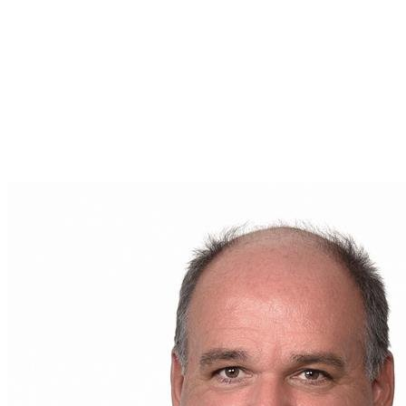
d'acheter, vendre ou simplement en savoir plus sur le
marché immobilier de votre région, il est votre
interlocuteur de choix.
Pour toute question ou pour entamer une
conversation sur votre futur projet immobilier,
contactez
Bruno Couture
dès aujourd'hui. Son
adresse courriel est
brunocouture.remax@gmail.com
. Votre parcours
immobilier commence ici, entre de bonnes mains.