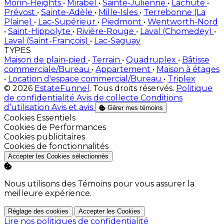
Morin-Heights
•
Mirabel
•
Sainte-Julienne
•
Lachute
•
Prévost
•
Sainte-Adèle
•
Mille-Isles
•
Terrebonne (La
Plaine)
•
Lac-Supérieur
•
Piedmont
•
Wentworth-Nord
•
Saint-Hippolyte
•
Rivière-Rouge
•
Laval (Chomedey)
•
Laval (Saint-François)
•
Lac-Saguay
TYPES
Maison de plain-pied
•
Terrain
•
Quadruplex
•
Bâtisse
commerciale/Bureau
•
Appartement
•
Maison à étages
•
Location d'espace commercial/Bureau
•
Triplex
© 2026
EstateFunnel
. Tous droits réservés.
Politique
de confidentialité
Avis de collecte
Conditions
d’utilisation
Avis et avis
Gérer mes témoins
Activer
Cookies Essentiels
Activer
Cookies de Performances
Activer
Cookies publicitaires
Activer
Cookies de fonctionnalités
Accepter les Cookies sélectionnés
Nous utilisons des Témoins pour vous assurer la
meilleure expérience.
Réglage des cookies
Accepter les Cookies
Lire nos politiques de confidentialité