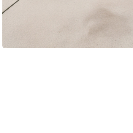
Lorsque vient le moment de vendre une maison, de
nombreux facteurs peuvent influencer la transaction.
Parmi ceux-ci, le système de traitement des eaux
usées, souvent sous la forme d'une fosse septique
dans les zones rurales et certaines périphéries, joue
un rôle crucial. Mais quel est l'impact réel des fosses
septiques sur la vente d'une propriété ? Cet article
explore les aspects essentiels à considérer pour les
propriétaires et futurs acheteurs.
Comprendre le
fonctionnement des fosses