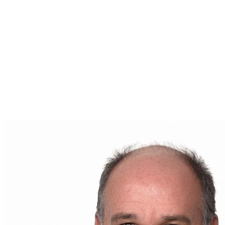
Couture
est engagé à vous offrir un service de
qualité, adapté à votre situation. Que vous envisagiez
d'acheter, vendre ou simplement en savoir plus sur le
marché immobilier de votre région, il est votre
interlocuteur de choix.
Pour toute question ou pour entamer une
conversation sur votre futur projet immobilier,
contactez
Bruno Couture
dès aujourd'hui. Son
adresse courriel est
brunocouture.remax@gmail.com
. Votre parcours
immobilier commence ici, entre de bonnes mains.