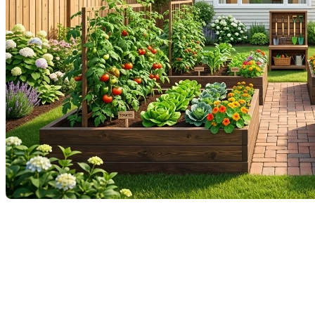
En immobilier, on dit souvent que la cuisine est le
cœur de la maison. C’est vrai. Mais en 2026, au
Québec, un nouveau cœur est en train de battre,
juste de l'autre côté de la porte-patio :
le potager
.
Si vous vendez votre maison et que vous avez la
chance d'avoir un espace de culture — qu'il s'agisse