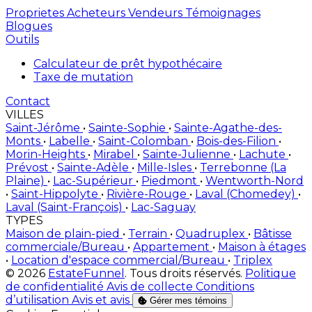
Proprietes
Acheteurs
Vendeurs
Témoignages
Blogues
Outils
Calculateur de prêt hypothécaire
Taxe de mutation
Contact
VILLES
Saint-Jérôme
•
Sainte-Sophie
•
Sainte-Agathe-des-
Monts
•
Labelle
•
Saint-Colomban
•
Bois-des-Filion
•
Morin-Heights
•
Mirabel
•
Sainte-Julienne
•
Lachute
•
Prévost
•
Sainte-Adèle
•
Mille-Isles
•
Terrebonne (La
Plaine)
•
Lac-Supérieur
•
Piedmont
•
Wentworth-Nord
•
Saint-Hippolyte
•
Rivière-Rouge
•
Laval (Chomedey)
•
Laval (Saint-François)
•
Lac-Saguay
TYPES
Maison de plain-pied
•
Terrain
•
Quadruplex
•
Bâtisse
commerciale/Bureau
•
Appartement
•
Maison à étages
•
Location d'espace commercial/Bureau
•
Triplex
© 2026
EstateFunnel
. Tous droits réservés.
Politique
de confidentialité
Avis de collecte
Conditions
d’utilisation
Avis et avis
Gérer mes témoins