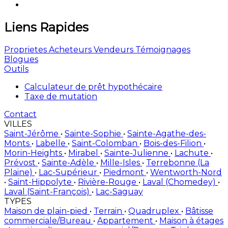
Liens Rapides
Proprietes
Acheteurs
Vendeurs
Témoignages
Blogues
Outils
Calculateur de prêt hypothécaire
Taxe de mutation
Contact
VILLES
Saint-Jérôme
•
Sainte-Sophie
•
Sainte-Agathe-des-
Monts
•
Labelle
•
Saint-Colomban
•
Bois-des-Filion
•
Morin-Heights
•
Mirabel
•
Sainte-Julienne
•
Lachute
•
Prévost
•
Sainte-Adèle
•
Mille-Isles
•
Terrebonne (La
Plaine)
•
Lac-Supérieur
•
Piedmont
•
Wentworth-Nord
•
Saint-Hippolyte
•
Rivière-Rouge
•
Laval (Chomedey)
•
Laval (Saint-François)
•
Lac-Saguay
TYPES
Maison de plain-pied
•
Terrain
•
Quadruplex
•
Bâtisse
commerciale/Bureau
•
Appartement
•
Maison à étages