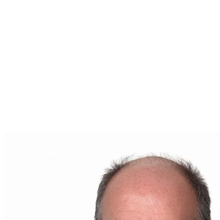
En tant que représentant de
Remax Bonjour
,
Bruno
Couture
est engagé à vous offrir un service de
qualité, adapté à votre situation. Que vous envisagiez
d'acheter, vendre ou simplement en savoir plus sur le
marché immobilier de votre région, il est votre
interlocuteur de choix.
Pour toute question ou pour entamer une
conversation sur votre futur projet immobilier,
contactez
Bruno Couture
dès aujourd'hui. Son
adresse courriel est
brunocouture.remax@gmail.com
. Votre parcours
immobilier commence ici, entre de bonnes mains.