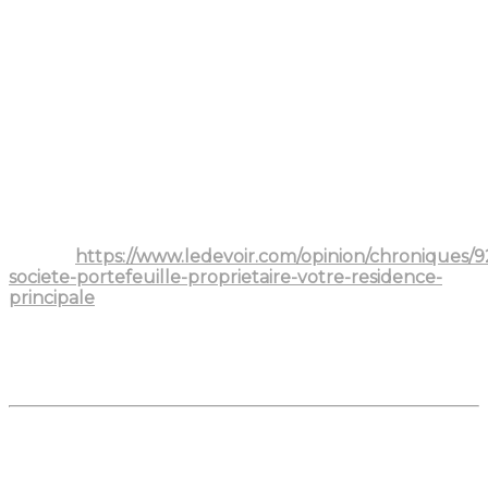
Acheter sa résidence via sa société
de portefeuille : bonne idée ou piège
fiscal?
Pour plusieurs entrepreneurs et professionnels
incorporés, l’idée d’acheter leur résidence principale
par l’intermédiaire de leur société de portefeuille
peut sembler avantageuse. Après tout, si l’argent
dort dans la compagnie, pourquoi ne pas l’utiliser
pour se loger, tout en profitant de déductions de
dépenses?
Source:
https://www.ledevoir.com/opinion/chroniques/
societe-portefeuille-proprietaire-votre-residence-
principale
En théorie, ça semble logique.
En pratique, c’est souvent une stratégie qui coûte
plus cher qu’elle ne rapporte.
Le piège de l’« avantage imposable »