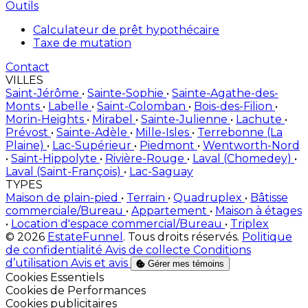
Outils
Calculateur de prêt hypothécaire
Taxe de mutation
Contact
VILLES
Saint-Jérôme
•
Sainte-Sophie
•
Sainte-Agathe-des-
Monts
•
Labelle
•
Saint-Colomban
•
Bois-des-Filion
•
Morin-Heights
•
Mirabel
•
Sainte-Julienne
•
Lachute
•
Prévost
•
Sainte-Adèle
•
Mille-Isles
•
Terrebonne (La
Plaine)
•
Lac-Supérieur
•
Piedmont
•
Wentworth-Nord
•
Saint-Hippolyte
•
Rivière-Rouge
•
Laval (Chomedey)
•
Laval (Saint-François)
•
Lac-Saguay
TYPES
Maison de plain-pied
•
Terrain
•
Quadruplex
•
Bâtisse
commerciale/Bureau
•
Appartement
•
Maison à étages
•
Location d'espace commercial/Bureau
•
Triplex
© 2026
EstateFunnel
. Tous droits réservés.
Politique
de confidentialité
Avis de collecte
Conditions
d’utilisation
Avis et avis
Gérer mes témoins
Activer
Cookies Essentiels
Activer
Cookies de Performances
Activer
Cookies publicitaires