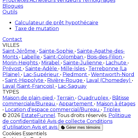
Proprietes
Acheteurs
Vendeurs
Témoignages
Blogues
Outils
Calculateur de prêt hypothécaire
Taxe de mutation
Contact
VILLES
Saint-Jérôme
•
Sainte-Sophie
•
Sainte-Agathe-des-
Monts
•
Labelle
•
Saint-Colomban
•
Bois-des-Filion
•
Morin-Heights
•
Mirabel
•
Sainte-Julienne
•
Lachute
•
Prévost
•
Sainte-Adèle
•
Mille-Isles
•
Terrebonne (La
Plaine)
•
Lac-Supérieur
•
Piedmont
•
Wentworth-Nord
•
Saint-Hippolyte
•
Rivière-Rouge
•
Laval (Chomedey)
•
Laval (Saint-François)
•
Lac-Saguay
TYPES
Maison de plain-pied
•
Terrain
•
Quadruplex
•
Bâtisse
commerciale/Bureau
•
Appartement
•
Maison à étages
•
Location d'espace commercial/Bureau
•
Triplex
© 2026
EstateFunnel
. Tous droits réservés.
Politique
de confidentialité
Avis de collecte
Conditions
d’utilisation
Avis et avis
Gérer mes témoins
Activer
Cookies Essentiels