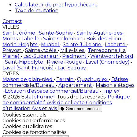
Calculateur de prêt hypothécaire
Taxe de mutation
Contact
VILLES
Saint-Jérôme
•
Sainte-Sophie
•
Sainte-Agathe-des-
Monts
•
Labelle
•
Saint-Colomban
•
Bois-des-Filion
•
Morin-Heights
•
Mirabel
•
Sainte-Julienne
•
Lachute
•
Prévost
•
Sainte-Adèle
•
Mille-Isles
•
Terrebonne (La
Plaine)
•
Lac-Supérieur
•
Piedmont
•
Wentworth-Nord
•
Saint-Hippolyte
•
Rivière-Rouge
•
Laval (Chomedey)
•
Laval (Saint-François)
•
Lac-Saguay
TYPES
Maison de plain-pied
•
Terrain
•
Quadruplex
•
Bâtisse
commerciale/Bureau
•
Appartement
•
Maison à étages
•
Location d'espace commercial/Bureau
•
Triplex
© 2026
EstateFunnel
. Tous droits réservés.
Politique
de confidentialité
Avis de collecte
Conditions
d’utilisation
Avis et avis
Gérer mes témoins
Activer
Cookies Essentiels
Activer
Cookies de Performances
Activer
Cookies publicitaires
Activer
Cookies de fonctionnalités