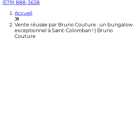
(579) 888-3638
Accueil
Vente réussie par Bruno Couture : un bungalow
exceptionnel à Saint-Colomban ! | Bruno
Couture
Dernière modification: 04 juillet 2026
Vente réussie d'un
magnifique bungalow à
Saint-Colomban !
Merci de votre confiance !
Nous sommes ravis d'annoncer la vente réussie d'une
belle propriété située à Saint-Colomban. C'est avec
beaucoup de fierté que
Bruno Couture,
courtier
immobilier résidentiel et commercial desservant St-