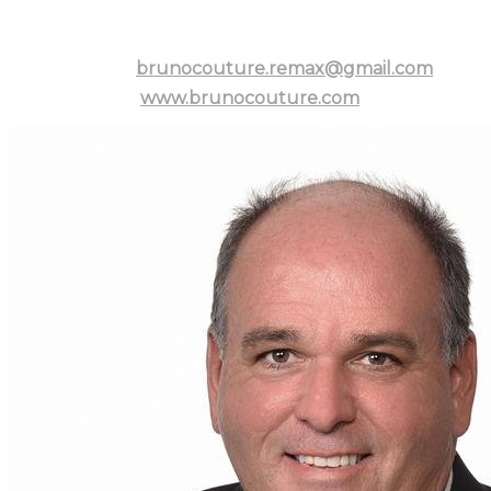
Téléphone :
579-888-3638
Courriel :
brunocouture.remax@gmail.com
Site web :
www.brunocouture.com