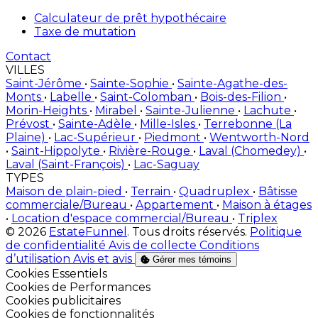
Calculateur de prêt hypothécaire
Taxe de mutation
Contact
VILLES
Saint-Jérôme
•
Sainte-Sophie
•
Sainte-Agathe-des-
Monts
•
Labelle
•
Saint-Colomban
•
Bois-des-Filion
•
Morin-Heights
•
Mirabel
•
Sainte-Julienne
•
Lachute
•
Prévost
•
Sainte-Adèle
•
Mille-Isles
•
Terrebonne (La
Plaine)
•
Lac-Supérieur
•
Piedmont
•
Wentworth-Nord
•
Saint-Hippolyte
•
Rivière-Rouge
•
Laval (Chomedey)
•
Laval (Saint-François)
•
Lac-Saguay
TYPES
Maison de plain-pied
•
Terrain
•
Quadruplex
•
Bâtisse
commerciale/Bureau
•
Appartement
•
Maison à étages
•
Location d'espace commercial/Bureau
•
Triplex
© 2026
EstateFunnel
. Tous droits réservés.
Politique
de confidentialité
Avis de collecte
Conditions
d’utilisation
Avis et avis
Gérer mes témoins
Activer
Cookies Essentiels
Activer
Cookies de Performances
Activer
Cookies publicitaires
Activer
Cookies de fonctionnalités