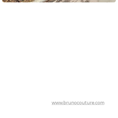
Courtier immobilier à votre
service
Pour découvrir comment ce condo commercial peut
répondre à vos besoins professionnels ou personnels,
contactez
Bruno Couture,
courtier immobilier
résidentiel et commercial chez Remax Bonjour. Avec
son expertise et sa connaissance approfondie des
régions de St-Jérôme, Mirabel, Prévost, Sainte-Sophie
et Saint-Hippolyte,
Bruno Couture
est le
professionnel qu'il vous faut pour faciliter votre achat
immobilier.
N'hésitez pas à le joindre directement par téléphone
au
(579) 888-3638
ou par courriel à
brunocouture.remax@gmail.com. Visitez également
son site web à l'adresse
www.brunocouture.com
pour
explorer d'autres opportunités immobilières dans la
région. Faites confiance à
Bruno Couture
pour
transformer votre projet immobilier en succès.