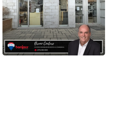
Un investissement idéal au
cœur de Montréal
Niché dans l'un des quartiers les plus dynamiques de
Montréal, ce superbe condo commercial récemment
construit offre tout le potentiel dont vous avez
besoin pour faire prospérer votre entreprise.
Construit en 2018, ce bâtiment moderne se distingue
par ses caractéristiques haut de gamme qui
promettent un cadre de travail agréable et